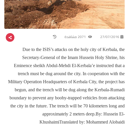
27/07/2016
2071 مشاهدة
Due to the ISIS’s attacks on the holy city of Kerbala, the
Secretary-General of the Imam Hussein Holy Shrine, his
Eminence sheikh Abdul-Mehdi El-Kerbala’e instructed that a
trench must be dug around the city. In cooperation with the
Military Operation Headquarters of Kerbala City, the project has
begun, and the trench will be dug along the Kerbala-Rumadi
boundary to prevent any booby-trapped vehicles from attacking
the city in the future. The trench will be 70 kilometers long and
approximately 2 meters deep.By: Hussein El-
KhushaimiTranslated by: Mohammed Alobaidi