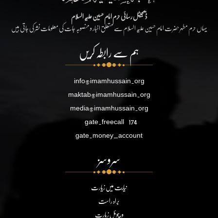
ڈیجیٹل رسائی حرم امام حسین علیہ السلام
یہاں حرم مطہر حضرت امام حسین علیہ السلام سے متعلق اخبار و منصوبہ جات کی معلومات نشر کی جاتی ہیں
ہم سے رابطہ کریں
info@imamhussain.org
maktab@imamhussain.org
media@imamhussain.org
gate.freecall
174
gate.money_account
سروسز
نیابت میں زیارت
براہ راست
ورچوئل زیارت