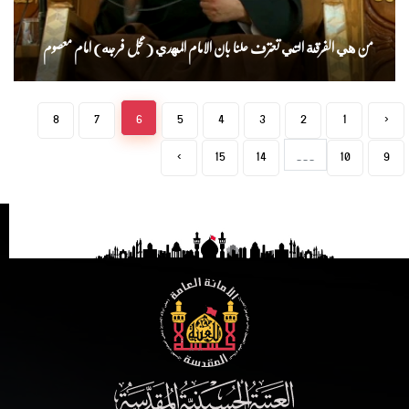
من هي الفرقة التي تعترف علنا بان الامام المهدي (عجل فرجه) امام معصوم
8
7
6
5
4
3
2
1
‹
›
15
14
...
10
9