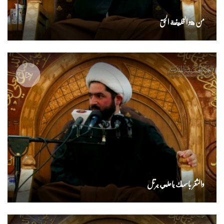
من هو الخليفة الحق
والثغر باسمك ياعلي يرتل