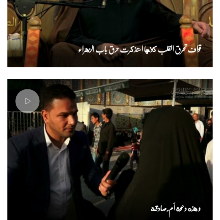
قواف تحرق القلب كونها استذكرت حرق باب الزهراء
و هذه دعوة أم ٍ صادقة