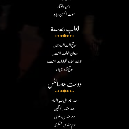
ادعیہ و اذکار
صوت الحسین ریڈیو
ابواب رئيسية
موقع السيد السيستاني
ديوان الوقف الشيعي
الامانة العامة للمزارات الشيعية
موقع قناة كربلاء
دوست ویبسائٹس
روضہ امام علی علیہ السلام
روضہ مقدسہ کاظمین
حرم مقدس رضوی
حرم مقدس عسکری