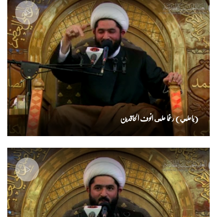
(ياعلي) رغما على انوف الحاقدين