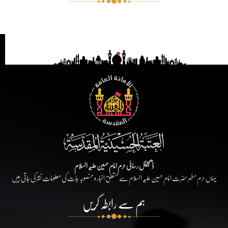
ڈیجیٹل رسائی حرم امام حسین علیہ السلام
یہاں حرم مطہر حضرت امام حسین علیہ السلام سے متعلق اخبار و منصوبہ جات کی معلومات نشر کی جاتی ہیں
ہم سے رابطہ کریں