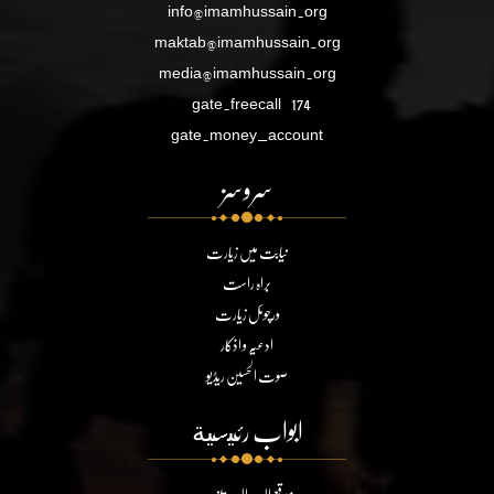
info@imamhussain.org
maktab@imamhussain.org
media@imamhussain.org
gate.freecall
174
gate.money_account
سروسز
نیابت میں زیارت
براہ راست
ورچوئل زیارت
ادعیہ و اذکار
صوت الحسین ریڈیو
ابواب رئيسية