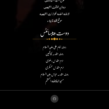
موقع السيد السيستاني
ديوان الوقف الشيعي
الامانة العامة للمزارات الشيعية
موقع قناة كربلاء
دوست ویبسائٹس
روضہ امام علی علیہ السلام
روضہ مقدسہ کاظمین
حرم مقدس رضوی
حرم مقدس عسکری
روضہ مقدسہ عباس علیہ السلام
مسجد الكوفة المعظم