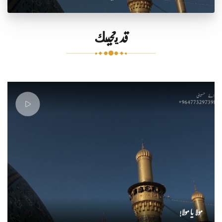
قد يعجبك
مولا یا مولا!