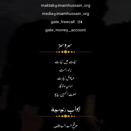
maktab@imamhussain.org
media@imamhussain.org
gate.freecall
174
gate.money_account
سروسز
نیابت میں زیارت
براہ راست
ورچوئل زیارت
ادعیہ و اذکار
صوت الحسین ریڈیو
ابواب رئيسية
موقع السيد السيستاني