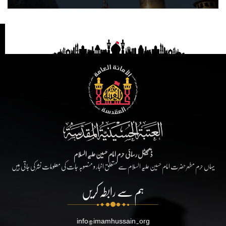
ڈیجیٹل رسائی حرم امام حسین علیہ السلام
یہاں حرم مطہر حضرت امام حسین علیہ السلام سے متعلق اخبار و منصوبہ جات کی معلومات نشر کی جاتی ہیں
ہم سے رابطہ کریں
info@imamhussain.org