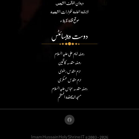
ديوان الوقف الشيعي
الامانة العامة للمزارات الشيعية
موقع قناة كربلاء
دوست ویبسائٹس
روضہ امام علی علیہ السلام
روضہ مقدسہ کاظمین
حرم مقدس رضوی
حرم مقدس عسکری
روضہ مقدسہ عباس علیہ السلام
مسجد الكوفة المعظم
Imam Hussain Holy Shrine IT @2003 - 2026