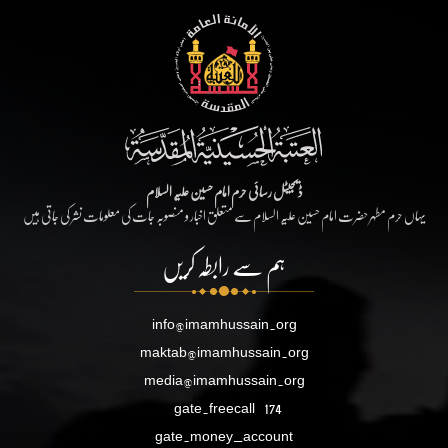
ڈیجیٹل رسائی حرم امام حسین علیہ السلام
یہاں حرم مطہر حضرت امام حسین علیہ السلام سے متعلق اخبار و منصوبہ جات کی معلومات نشر کی جاتی ہیں
ہم سے رابطہ کریں
info@imamhussain.org
maktab@imamhussain.org
media@imamhussain.org
gate.freecall
174
gate.money_account