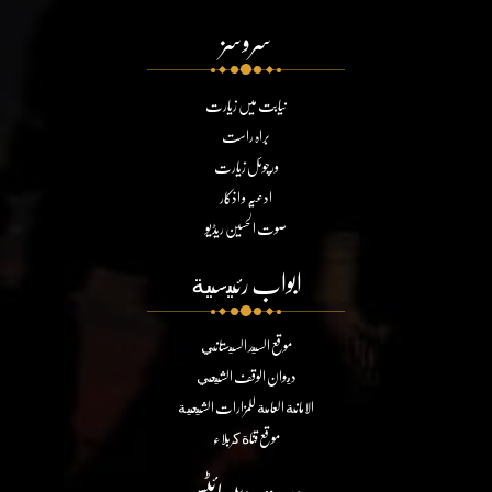
سروسز
نیابت میں زیارت
براہ راست
ورچوئل زیارت
ادعیہ و اذکار
صوت الحسین ریڈیو
ابواب رئيسية
موقع السيد السيستاني
ديوان الوقف الشيعي
الامانة العامة للمزارات الشيعية
موقع قناة كربلاء