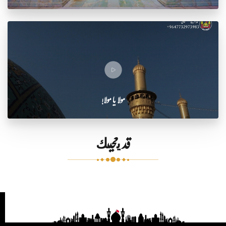
مولا یا مولا!
قد يعجبك