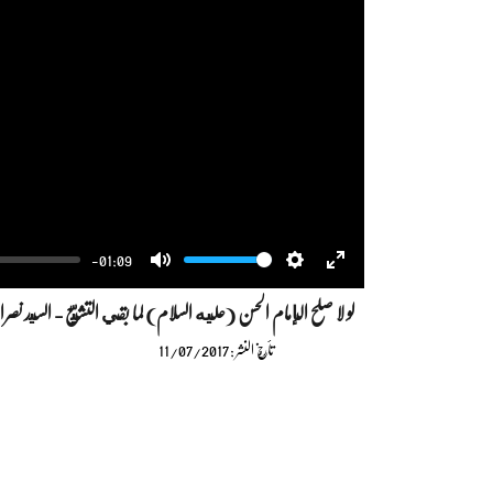
-01:09
Volume
Mute
Settings
Enter
لو لا صلح الإمام الحسن (عليه السلام) لما بقي التشيّع - السيد ن
fullscreen
تأريخ النشر : 11/07/2017