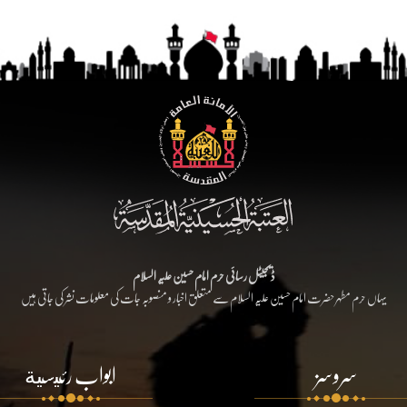
ڈیجیٹل رسائی حرم امام حسین علیہ السلام
یہاں حرم مطہر حضرت امام حسین علیہ السلام سے متعلق اخبار و منصوبہ جات کی معلومات نشر کی جاتی ہیں
سروسز
ابواب رئيسية