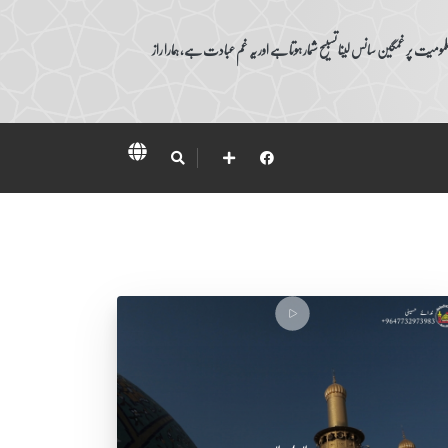
ومیت پر غمگین سانس لینا تسبیح شمار ہوتا ہے اور یہ غم عبادت ہے، ہمارا راز