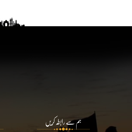
ہم سے رابطہ کریں