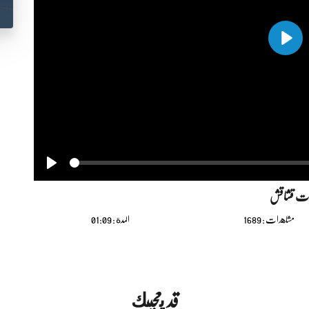
Play
Seek
Play
صرات قشاقش
مشاهدات : 1689
المدة : 01:09
قد يعجبك