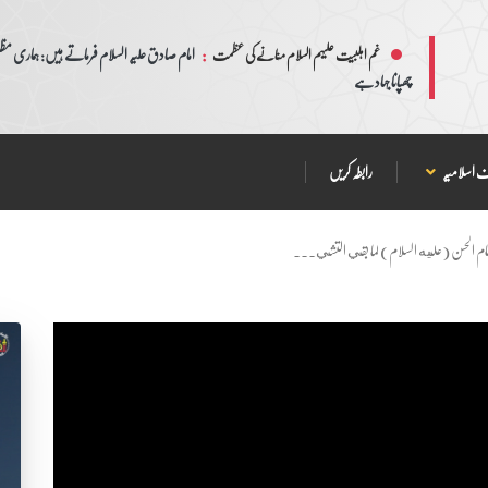
:
امام صادق علیہ السلام فرماتے ہیں: ہماری مظلم
غم اہلبیت علیہم السلام منانے کی عظمت
چھپانا جہاد ہے
 اسلامیہ
رابطہ کریں
لإمام الحسن (عليه السلام) لما بقي التشي...