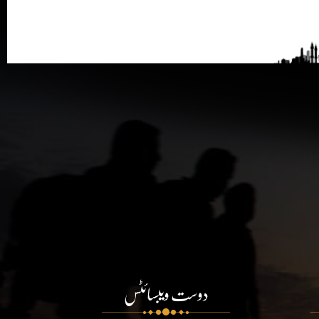
دوست ویبسائٹس