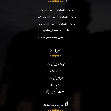
info@imamhussain.org
maktab@imamhussain.org
media@imamhussain.org
gate.freecall
174
gate.money_account
سروسز
نیابت میں زیارت
براہ راست
ورچوئل زیارت
ادعیہ و اذکار
صوت الحسین ریڈیو
ابواب رئيسية