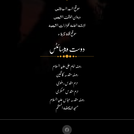
موقع السيد السيستاني
ديوان الوقف الشيعي
الامانة العامة للمزارات الشيعية
موقع قناة كربلاء
دوست ویبسائٹس
روضہ امام علی علیہ السلام
روضہ مقدسہ کاظمین
حرم مقدس رضوی
حرم مقدس عسکری
روضہ مقدسہ عباس علیہ السلام
مسجد الكوفة المعظم