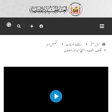
اول صفحہ
مكتبة المرئيات
قصص وعبر
قوافي رافضية -الشيخ احمد الدر العاملي
Play