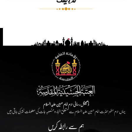
ڈیجیٹل رسائی حرم امام حسین علیہ السلام
یہاں حرم مطہر حضرت امام حسین علیہ السلام سے متعلق اخبار و منصوبہ جات کی معلومات نشر کی جاتی ہیں
ہم سے رابطہ کریں