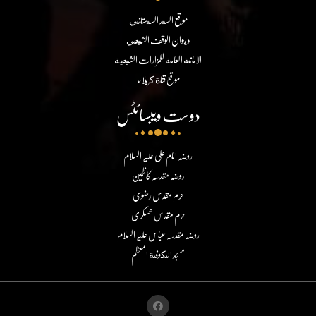
موقع السيد السيستاني
ديوان الوقف الشيعي
الامانة العامة للمزارات الشيعية
موقع قناة كربلاء
دوست ویبسائٹس
روضہ امام علی علیہ السلام
روضہ مقدسہ کاظمین
حرم مقدس رضوی
حرم مقدس عسکری
روضہ مقدسہ عباس علیہ السلام
مسجد الكوفة المعظم