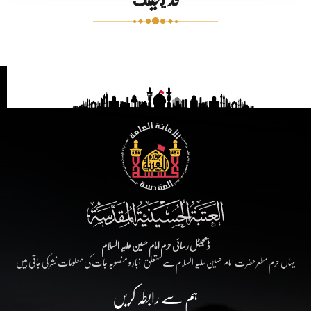
ڈیجیٹل رسائی حرم امام حسین علیہ السلام
یہاں حرم مطہر حضرت امام حسین علیہ السلام سے متعلق اخبار و منصوبہ جات کی معلومات نشر کی جاتی ہیں
ہم سے رابطہ کریں