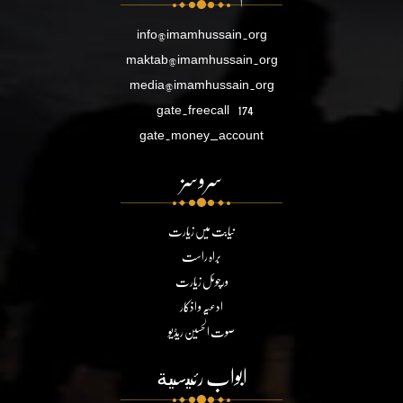
info@imamhussain.org
maktab@imamhussain.org
media@imamhussain.org
gate.freecall
174
gate.money_account
سروسز
نیابت میں زیارت
براہ راست
ورچوئل زیارت
ادعیہ و اذکار
صوت الحسین ریڈیو
ابواب رئيسية