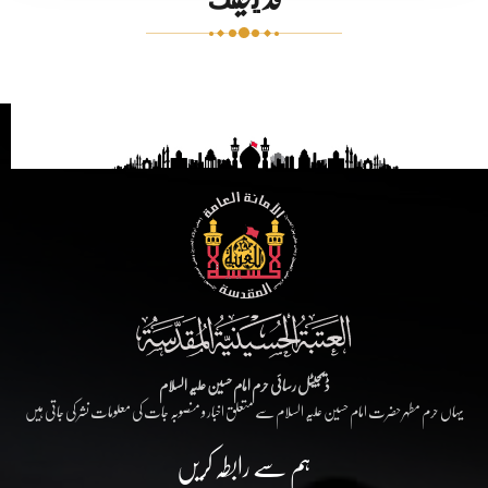
ڈیجیٹل رسائی حرم امام حسین علیہ السلام
یہاں حرم مطہر حضرت امام حسین علیہ السلام سے متعلق اخبار و منصوبہ جات کی معلومات نشر کی جاتی ہیں
ہم سے رابطہ کریں