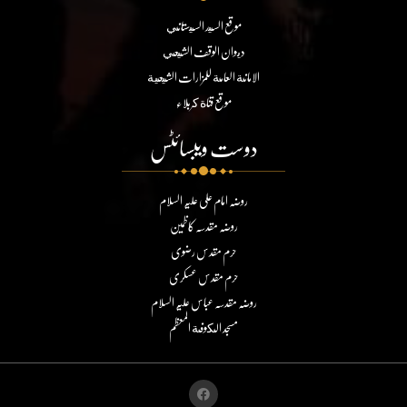
موقع السيد السيستاني
ديوان الوقف الشيعي
الامانة العامة للمزارات الشيعية
موقع قناة كربلاء
دوست ویبسائٹس
روضہ امام علی علیہ السلام
روضہ مقدسہ کاظمین
حرم مقدس رضوی
حرم مقدس عسکری
روضہ مقدسہ عباس علیہ السلام
مسجد الكوفة المعظم