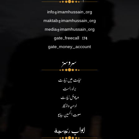
info@imamhussain.org
maktab@imamhussain.org
media@imamhussain.org
gate.freecall
174
gate.money_account
سروسز
نیابت میں زیارت
براہ راست
ورچوئل زیارت
ادعیہ و اذکار
صوت الحسین ریڈیو
ابواب رئيسية