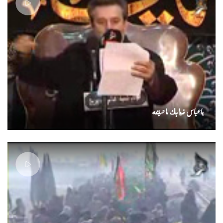
ياعباس غيابك ماحسبته