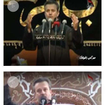
حيرتني بغيبتك