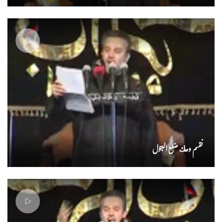
نقسم وحك ضلع البتول