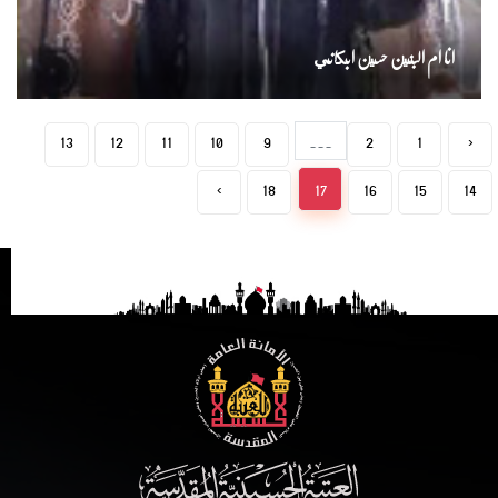
انا ام البنين حسين ابكاني
13
12
11
10
9
...
2
1
‹
›
18
17
16
15
14