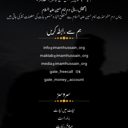
ڈیجیٹل رسائی حرم امام حسین علیہ السلام
یہاں حرم مطہر حضرت امام حسین علیہ السلام سے متعلق اخبار و منصوبہ جات کی معلومات نشر کی جاتی ہیں
ہم سے رابطہ کریں
info@imamhussain.org
maktab@imamhussain.org
media@imamhussain.org
gate.freecall
174
gate.money_account
سروسز
نیابت میں زیارت
براہ راست
ورچوئل زیارت