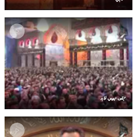
تبقى حبيبي للابد