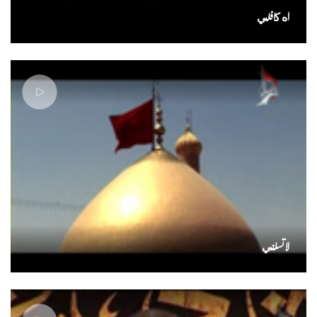
اه كافلي
لاتسلني