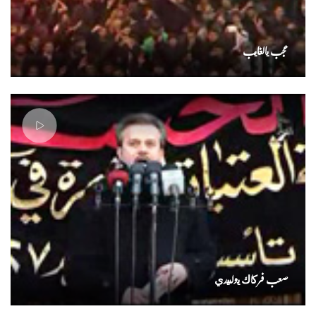
عجب يالغايب
صعب فركاك يوليدي