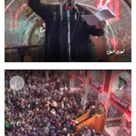
اميري حسين