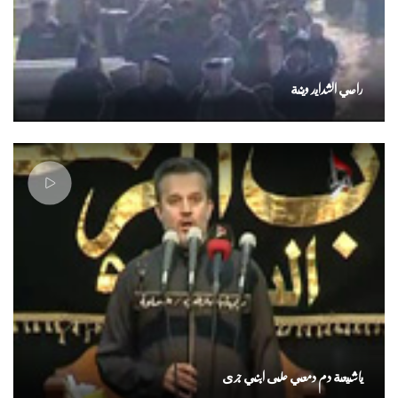
راعي الشدايد وينة
ياشيعة دم دمعي على ابني جرى