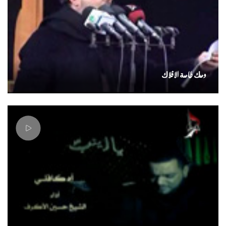
وحك طاعة الافلاك