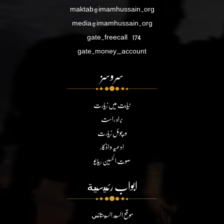
maktab@imamhussain.org
media@imamhussain.org
gate.freecall
174
gate.money_account
سروسز
نیابت میں زیارت
براہ راست
ورچوئل زیارت
ادعیہ و اذکار
صوت الحسین ریڈیو
ابواب رئيسية
موقع السيد السيستاني