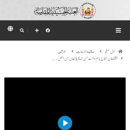
اول صفحہ
مكتبة المرئيات
المراثي
الثنائيان الحاج باسم والسيد حسن الكربلائيان من الص...
Play