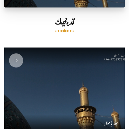
قد يعجبك
مولا یا مولا!