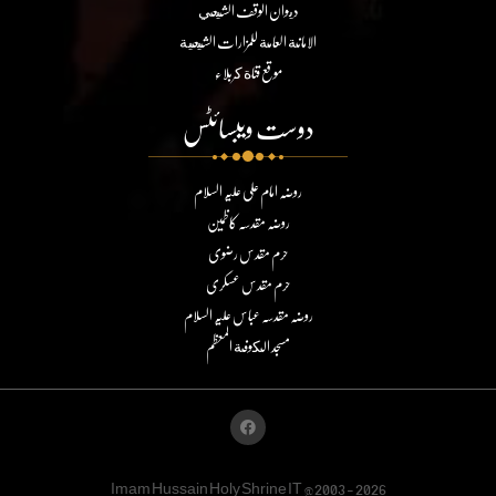
ديوان الوقف الشيعي
الامانة العامة للمزارات الشيعية
موقع قناة كربلاء
دوست ویبسائٹس
روضہ امام علی علیہ السلام
روضہ مقدسہ کاظمین
حرم مقدس رضوی
حرم مقدس عسکری
روضہ مقدسہ عباس علیہ السلام
مسجد الكوفة المعظم
Imam Hussain Holy Shrine IT @2003 - 2026