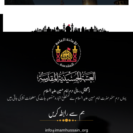
ڈیجیٹل رسائی حرم امام حسین علیہ السلام
یہاں حرم مطہر حضرت امام حسین علیہ السلام سے متعلق اخبار و منصوبہ جات کی معلومات نشر کی جاتی ہیں
ہم سے رابطہ کریں
info@imamhussain.org