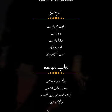
سروسز
نیابت میں زیارت
براہ راست
ورچوئل زیارت
ادعیہ و اذکار
صوت الحسین ریڈیو
ابواب رئيسية
موقع السيد السيستاني
ديوان الوقف الشيعي
الامانة العامة للمزارات الشيعية
موقع قناة كربلاء