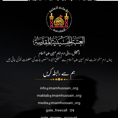
ڈیجیٹل رسائی حرم امام حسین علیہ السلام
یہاں حرم مطہر حضرت امام حسین علیہ السلام سے متعلق اخبار و منصوبہ جات کی معلومات نشر کی جاتی ہیں
ہم سے رابطہ کریں
info@imamhussain.org
maktab@imamhussain.org
media@imamhussain.org
gate.freecall
174
gate.money_account