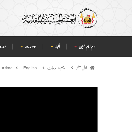
حرم امام حسین
أخبار
موسوعات
معارف
اول صفحہ
مكتبة المرئيات
English
our time