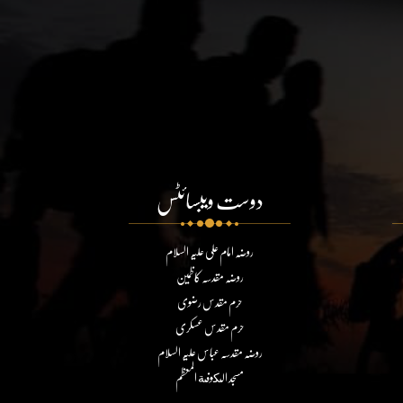
دوست ویبسائٹس
روضہ امام علی علیہ السلام
روضہ مقدسہ کاظمین
حرم مقدس رضوی
حرم مقدس عسکری
روضہ مقدسہ عباس علیہ السلام
مسجد الكوفة المعظم