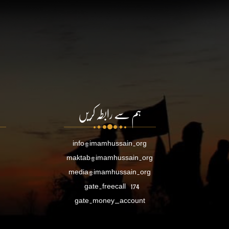
ہم سے رابطہ کریں
info@imamhussain.org
maktab@imamhussain.org
media@imamhussain.org
gate.freecall
174
gate.money_account