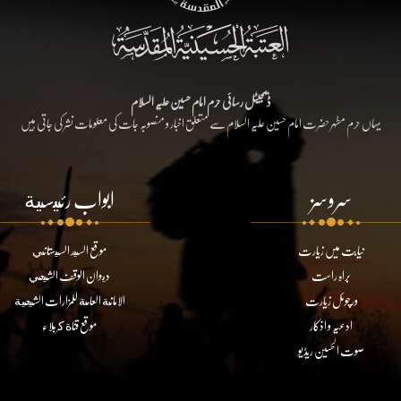
ڈیجیٹل رسائی حرم امام حسین علیہ السلام
یہاں حرم مطہر حضرت امام حسین علیہ السلام سے متعلق اخبار و منصوبہ جات کی معلومات نشر کی جاتی ہیں
سروسز
ابواب رئيسية
نیابت میں زیارت
موقع السيد السيستاني
براہ راست
ديوان الوقف الشيعي
ورچوئل زیارت
الامانة العامة للمزارات الشيعية
ادعیہ و اذکار
موقع قناة كربلاء
صوت الحسین ریڈیو