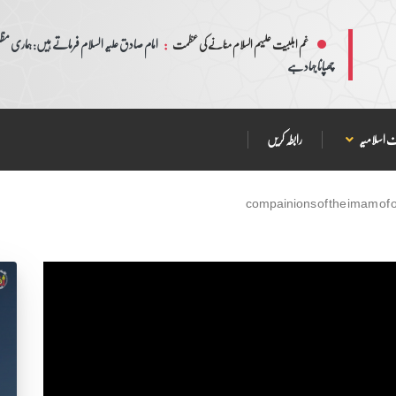
:
امام صادق علیہ السلام فرماتے ہیں: ہماری مظلم
غم اہلبیت علیہم السلام منانے کی عظمت
چھپانا جہاد ہے
 اسلامیہ
رابطہ کریں
compainions of the imam of 