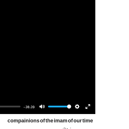
-38:39
Volume
Mute
Settings
Enter
compainions of the imam of our time
fullscreen