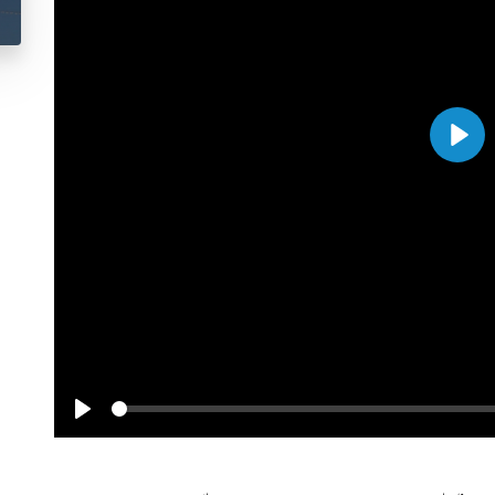
Play
Seek
Play