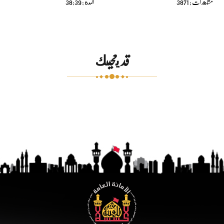
مشاهدات : 3871
المدة : 38:39
قد يعجبك