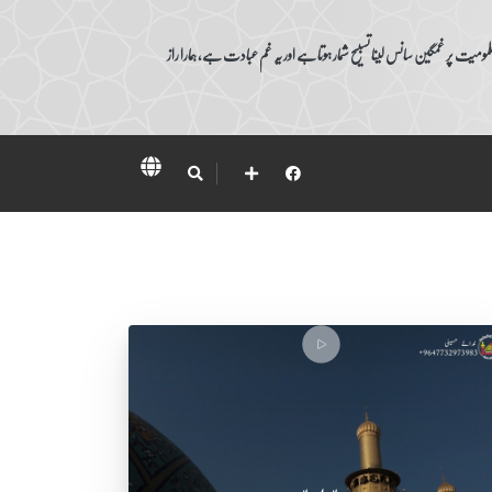
ومیت پر غمگین سانس لینا تسبیح شمار ہوتا ہے اور یہ غم عبادت ہے، ہمارا راز