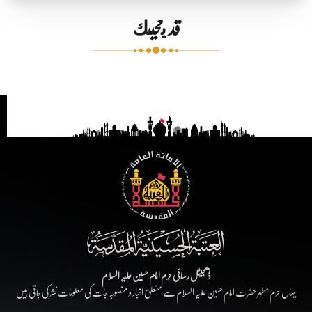
قد يعجبك
ڈیجیٹل رسائی حرم امام حسین علیہ السلام
یہاں حرم مطہر حضرت امام حسین علیہ السلام سے متعلق اخبار و منصوبہ جات کی معلومات نشر کی جاتی ہیں