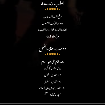
ابواب رئيسية
موقع السيد السيستاني
ديوان الوقف الشيعي
الامانة العامة للمزارات الشيعية
موقع قناة كربلاء
دوست ویبسائٹس
روضہ امام علی علیہ السلام
روضہ مقدسہ کاظمین
حرم مقدس رضوی
حرم مقدس عسکری
روضہ مقدسہ عباس علیہ السلام
مسجد الكوفة المعظم