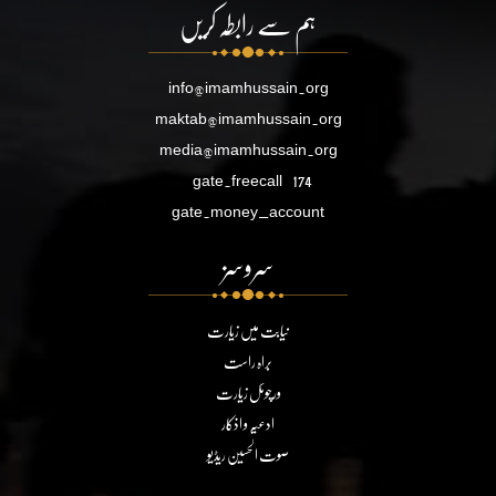
ہم سے رابطہ کریں
info@imamhussain.org
maktab@imamhussain.org
media@imamhussain.org
gate.freecall
174
gate.money_account
سروسز
نیابت میں زیارت
براہ راست
ورچوئل زیارت
ادعیہ و اذکار
صوت الحسین ریڈیو