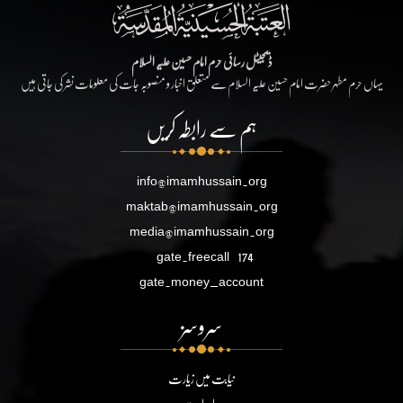
ڈیجیٹل رسائی حرم امام حسین علیہ السلام
یہاں حرم مطہر حضرت امام حسین علیہ السلام سے متعلق اخبار و منصوبہ جات کی معلومات نشر کی جاتی ہیں
ہم سے رابطہ کریں
info@imamhussain.org
maktab@imamhussain.org
media@imamhussain.org
gate.freecall
174
gate.money_account
سروسز
نیابت میں زیارت