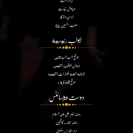
براہ راست
ورچوئل زیارت
ادعیہ و اذکار
صوت الحسین ریڈیو
ابواب رئيسية
موقع السيد السيستاني
ديوان الوقف الشيعي
الامانة العامة للمزارات الشيعية
موقع قناة كربلاء
دوست ویبسائٹس
روضہ امام علی علیہ السلام
روضہ مقدسہ کاظمین
حرم مقدس رضوی