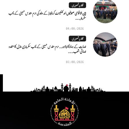
تقاریر تصویری
بین الاقوامی صحافیوں اور کنٹینٹ کریئیٹرز کے وفد کی حرم مقدس حسینی کے نائب
سکریٹر...
04/08/2026
تقاریر تصویری
خدمات کے بہاؤ کا جائزہ.. حرم مقدس حسینی کے نائب سکریٹری جنرل کا متعدد
خدماتی شعب...
03/08/2026