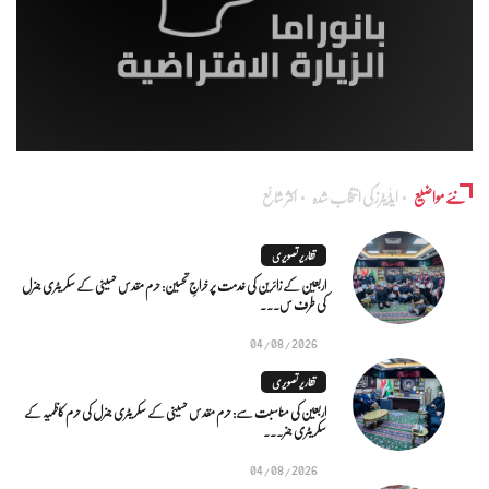
نئے مواضیع
ایڈٰیٹرز کی انتخاب شدہ
اکثر شائع
تقاریر تصویری
اربعین کے زائرین کی خدمت پر خراجِ تحسین: حرم مقدس حسینی کے سکریٹری جنرل
کی طرف س...
04/08/2026
تقاریر تصویری
اربعین کی مناسبت سے: حرم مقدس حسینی کے سکریٹری جنرل کی حرم کاظمیہ کے
سکریٹری جنر...
04/08/2026