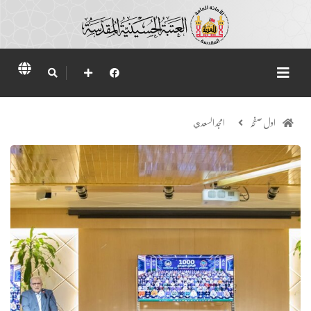
اول صفحہ
امجد السعدي