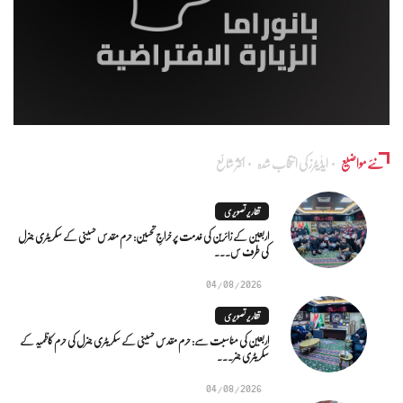
نئے مواضیع
ایڈٰیٹرز کی انتخاب شدہ
اکثر شائع
تقاریر تصویری
اربعین کے زائرین کی خدمت پر خراجِ تحسین: حرم مقدس حسینی کے سکریٹری جنرل
کی طرف س...
04/08/2026
تقاریر تصویری
اربعین کی مناسبت سے: حرم مقدس حسینی کے سکریٹری جنرل کی حرم کاظمیہ کے
سکریٹری جنر...
04/08/2026