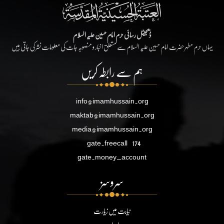
ڈیجیٹل رسائی حرم امام حسین علیہ السلام
یہاں حرم مطہر حضرت امام حسین علیہ السلام سے متعلق اخبار و منصوبہ جات کی معلومات نشر کی جاتی ہیں
ہم سے رابطہ کریں
info@imamhussain.org
maktab@imamhussain.org
media@imamhussain.org
gate.freecall
174
gate.money_account
سروسز
نیابت میں زیارت