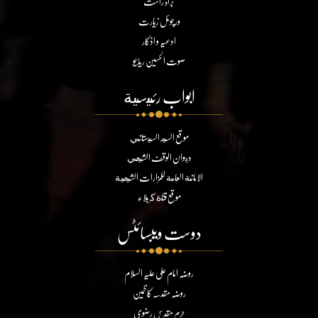
براہ راست
ورچوئل زیارت
ادعیہ و اذکار
صوت الحسین ریڈیو
ابواب رئيسية
موقع السيد السيستاني
ديوان الوقف الشيعي
الامانة العامة للمزارات الشيعية
موقع قناة كربلاء
دوست ویبسائٹس
روضہ امام علی علیہ السلام
روضہ مقدسہ کاظمین
حرم مقدس رضوی