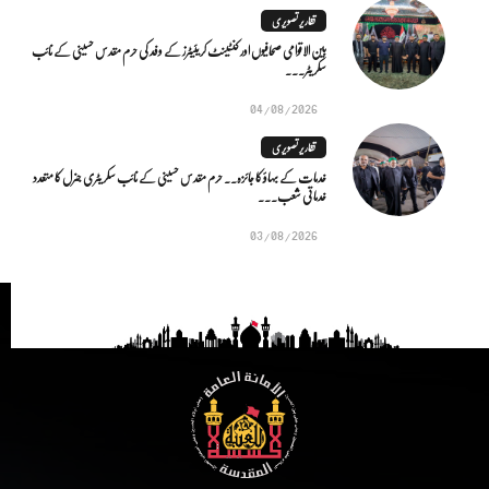
تقاریر تصویری
بین الاقوامی صحافیوں اور کنٹینٹ کریئیٹرز کے وفد کی حرم مقدس حسینی کے نائب
سکریٹر...
04/08/2026
تقاریر تصویری
خدمات کے بہاؤ کا جائزہ.. حرم مقدس حسینی کے نائب سکریٹری جنرل کا متعدد
خدماتی شعب...
03/08/2026