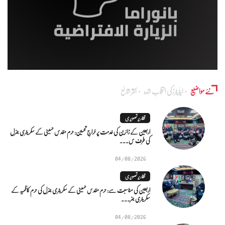
نئے مواضیع
ایڈٰیٹرز کی انتخاب شدہ
اکثر شائع
تقاریر تصویری
اربعین کے زائرین کی خدمت پر خراجِ تحسین: حرم مقدس حسینی کے سکریٹری جنرل
کی طرف س...
04/08/2026
تقاریر تصویری
اربعین کی مناسبت سے: حرم مقدس حسینی کے سکریٹری جنرل کی حرم کاظمیہ کے
سکریٹری جنر...
04/08/2026