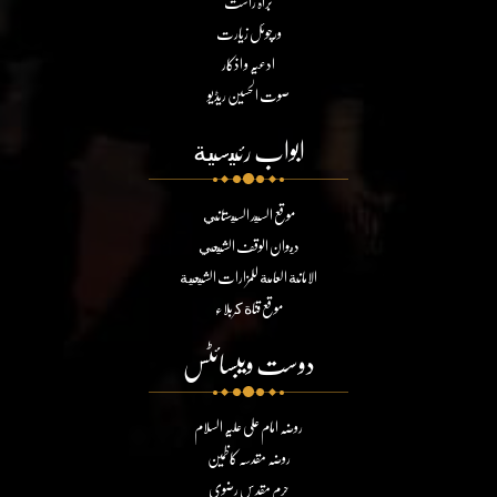
براہ راست
ورچوئل زیارت
ادعیہ و اذکار
صوت الحسین ریڈیو
ابواب رئيسية
موقع السيد السيستاني
ديوان الوقف الشيعي
الامانة العامة للمزارات الشيعية
موقع قناة كربلاء
دوست ویبسائٹس
روضہ امام علی علیہ السلام
روضہ مقدسہ کاظمین
حرم مقدس رضوی