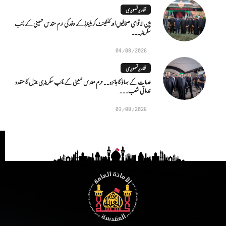
تقاریر تصویری
بین الاقوامی صحافیوں اور کنٹینٹ کریئیٹرز کے وفد کی حرم مقدس حسینی کے نائب
سکریٹر...
04/08/2026
تقاریر تصویری
خدمات کے بہاؤ کا جائزہ.. حرم مقدس حسینی کے نائب سکریٹری جنرل کا متعدد
خدماتی شعب...
03/08/2026