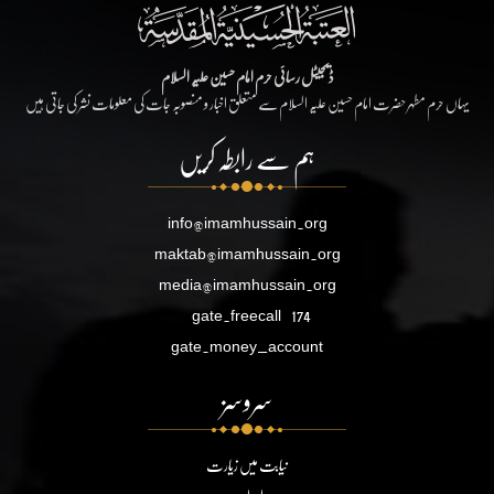
ڈیجیٹل رسائی حرم امام حسین علیہ السلام
یہاں حرم مطہر حضرت امام حسین علیہ السلام سے متعلق اخبار و منصوبہ جات کی معلومات نشر کی جاتی ہیں
ہم سے رابطہ کریں
info@imamhussain.org
maktab@imamhussain.org
media@imamhussain.org
gate.freecall
174
gate.money_account
سروسز
نیابت میں زیارت