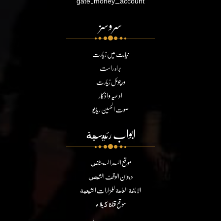
gate.money_account
سروسز
نیابت میں زیارت
براہ راست
ورچوئل زیارت
ادعیہ و اذکار
صوت الحسین ریڈیو
ابواب رئيسية
موقع السيد السيستاني
ديوان الوقف الشيعي
الامانة العامة للمزارات الشيعية
موقع قناة كربلاء