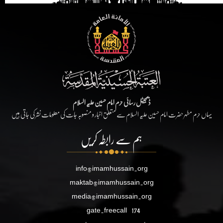
ڈیجیٹل رسائی حرم امام حسین علیہ السلام
یہاں حرم مطہر حضرت امام حسین علیہ السلام سے متعلق اخبار و منصوبہ جات کی معلومات نشر کی جاتی ہیں
ہم سے رابطہ کریں
info@imamhussain.org
maktab@imamhussain.org
media@imamhussain.org
gate.freecall
174