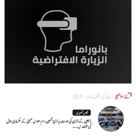
نئے مواضیع
ایڈٰیٹرز کی انتخاب شدہ
اکثر شائع
تقاریر تصویری
اربعین کے زائرین کی خدمت پر خراجِ تحسین: حرم مقدس حسینی کے سکریٹری جنرل
کی طرف س...