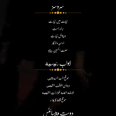
سروسز
نیابت میں زیارت
براہ راست
ورچوئل زیارت
ادعیہ و اذکار
صوت الحسین ریڈیو
ابواب رئيسية
موقع السيد السيستاني
ديوان الوقف الشيعي
الامانة العامة للمزارات الشيعية
موقع قناة كربلاء
دوست ویبسائٹس