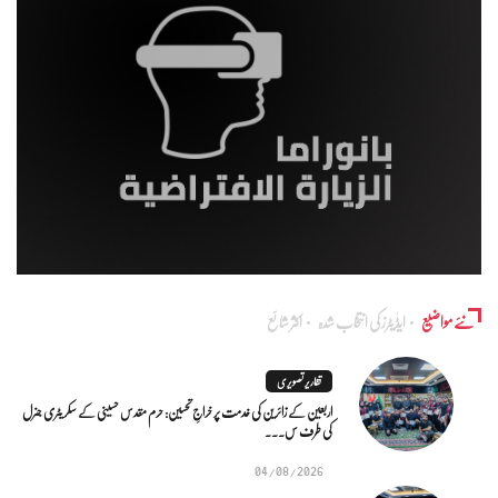
نئے مواضیع
ایڈٰیٹرز کی انتخاب شدہ
اکثر شائع
تقاریر تصویری
اربعین کے زائرین کی خدمت پر خراجِ تحسین: حرم مقدس حسینی کے سکریٹری جنرل
کی طرف س...
04/08/2026