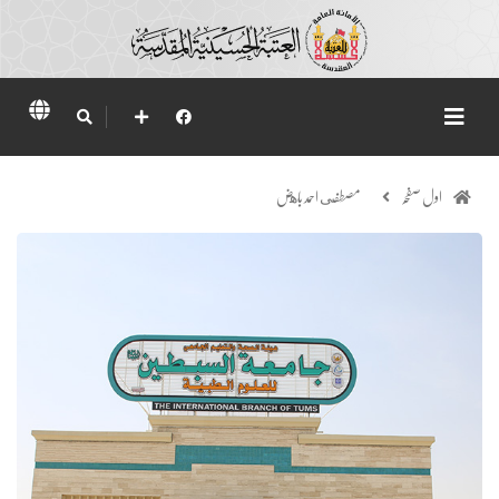
اول صفحہ
مصطفى احمد باهض