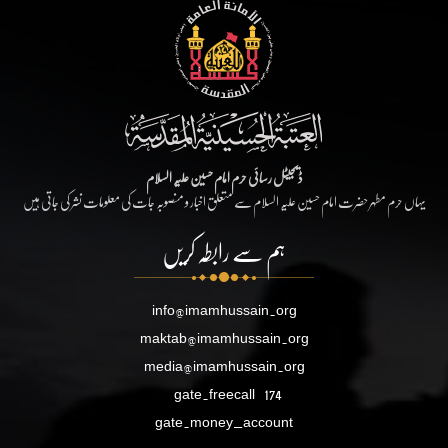
ڈیجیٹل رسائی حرم امام حسین علیہ السلام
یہاں حرم مطہر حضرت امام حسین علیہ السلام سے متعلق اخبار و منصوبہ جات کی معلومات نشر کی جاتی ہیں
ہم سے رابطہ کریں
info@imamhussain.org
maktab@imamhussain.org
media@imamhussain.org
gate.freecall
174
gate.money_account