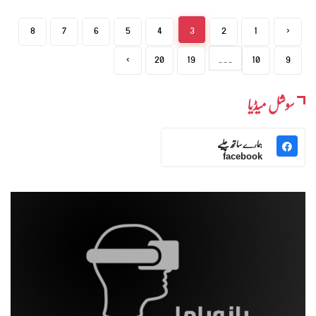
8
7
6
5
4
3
2
1
‹
›
20
19
...
10
9
سوشل میڈیا
ہمارے ساتھ چلیے
facebook