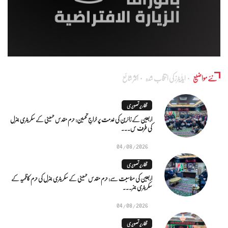
نئے مواضیع
ایڈٰیٹرز کی انتخاب شدہ
اکثر شائع
تقاریر تصویری
اربعین کے زائرین کی خدمت پر خراجِ تحسین: حرم مقدس حسینی کے سکریٹری جنرل
کی طرف س...
04/08/2026
تقاریر تصویری
اربعین کی مناسبت سے: حرم مقدس حسینی کے سکریٹری جنرل کی حرم کاظمیہ کے
سکریٹری جنر...
04/08/2026
تقاریر تصویری