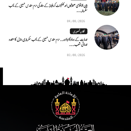
بین الاقوامی صحافیوں اور کنٹینٹ کریئیٹرز کے وفد کی حرم مقدس حسینی کے نائب
سکریٹر...
04/08/2026
تقاریر تصویری
خدمات کے بہاؤ کا جائزہ.. حرم مقدس حسینی کے نائب سکریٹری جنرل کا متعدد
خدماتی شعب...
03/08/2026