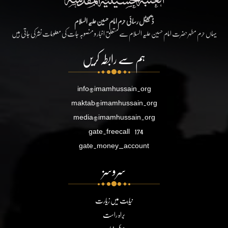
ڈیجیٹل رسائی حرم امام حسین علیہ السلام
یہاں حرم مطہر حضرت امام حسین علیہ السلام سے متعلق اخبار و منصوبہ جات کی معلومات نشر کی جاتی ہیں
ہم سے رابطہ کریں
info@imamhussain.org
maktab@imamhussain.org
media@imamhussain.org
gate.freecall
174
gate.money_account
سروسز
نیابت میں زیارت
براہ راست