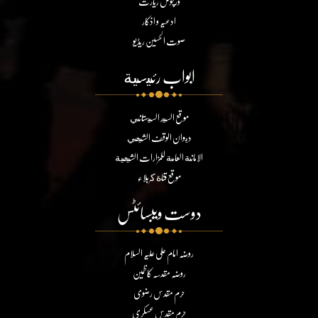
ورچوئل زیارت
ادعیہ و اذکار
صوت الحسین ریڈیو
ابواب رئيسية
موقع السيد السيستاني
ديوان الوقف الشيعي
الامانة العامة للمزارات الشيعية
موقع قناة كربلاء
دوست ویبسائٹس
روضہ امام علی علیہ السلام
روضہ مقدسہ کاظمین
حرم مقدس رضوی
حرم مقدس عسکری