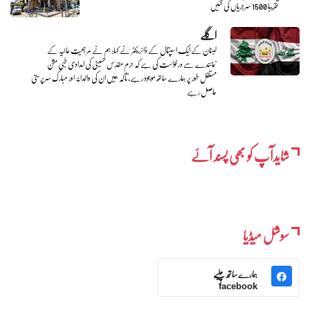
تقریباً 1500 سرجریاں کی گئیں
اگلے
لبنان کے ایک اسپتال کے ڈائریکٹر نے کہا: ہم نے مرجعیتِ عالیہ کے
نمائندے سے درخواست کی ہے کہ حرم مقدس حسینی کی امدادی طبی مشن
مستقل طور پر ہمارے ساتھ موجود رہے، تاکہ ہمیں ان کی والدانہ اور مبارک سرپرستی
حاصل رہے
شایدآپ کو بھی پسند آئے
سوشل میڈیا
ہمارے ساتھ چلیے
facebook