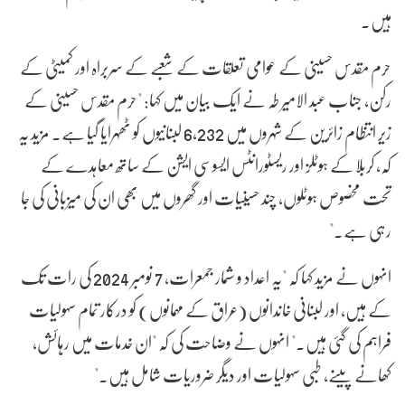
ہیں۔
حرم مقدس حسینی کے عوامی تعلقات کے شعبے کے سربراہ اور کمیٹی کے
رکن، جناب عبد الامیر طہ نے ایک بیان میں کہا: "حرم مقدس حسینی کے
زیر انتظام زائرین کے شہروں میں 6,232 لبنانیوں کو ٹھہرایا گیا ہے۔ مزید یہ
کہ، کربلا کے ہوٹلز اور ریسٹورانٹس ایسوسی ایشن کے ساتھ معاہدے کے
تحت مخصوص ہوٹلوں، چند حسینیات اور گھروں میں بھی ان کی میزبانی کی جا
رہی ہے۔"
انہوں نے مزید کہا کہ "یہ اعداد و شمار جمعرات، 7 نومبر 2024 کی رات تک
کے ہیں، اور لبنانی خاندانوں (عراق کے مہمانوں) کو درکار تمام سہولیات
فراہم کی گئی ہیں۔" انہوں نے وضاحت کی کہ "ان خدمات میں رہائش،
کھانے پینے، طبی سہولیات اور دیگر ضروریات شامل ہیں۔"