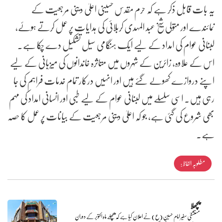
یہ بات قابل ذکر ہے کہ حرم مقدس حسینی اعلیٰ دینی مرجعیت کے
نمائندے اور متولی شیخ عبد المہدی کربلائی کی ہدایات پر عمل کرتے ہوئے،
لبنانی عوام کی امداد کے لیے ایک ہنگامی سیل تشکیل دے چکا ہے۔
اس کے علاوہ، زائرین کے شہروں میں متاثرہ خاندانوں کی میزبانی کے لیے
اپنے دروازے کھولے گئے ہیں اور انہیں درکار تمام خدمات فراہم کی جا
رہی ہیں۔ اسی سلسلے میں لبنانی عوام کے لیے طبی اور انسانی امداد کی مہم
بھی شروع کی گئی ہے، جو کہ اعلیٰ دینی مرجعیت کے بیانات پر عمل کا حصہ
ہے۔
مطلوبہ الفاظ :
پچھلا
مستشفیٰ سفیر امام حسین (ع) نے اعلان کیا ہے کہ پچھلے ماہ اکتوبر کے دوران