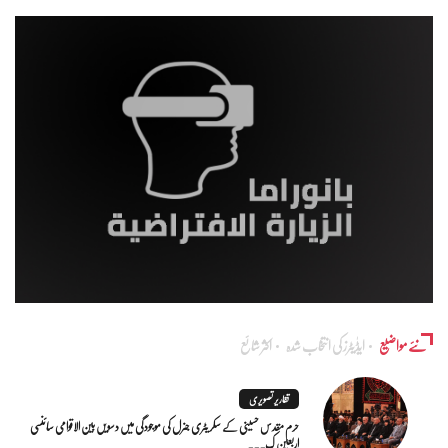
نئے مواضیع
ایڈٰیٹرز کی انتخاب شدہ
اکثر شائع
تقاریر تصویری
حرم مقدس حسینی کے سکریٹری جنرل کی موجودگی میں دسویں بین الاقوامی سائنسی
اربعین ک...