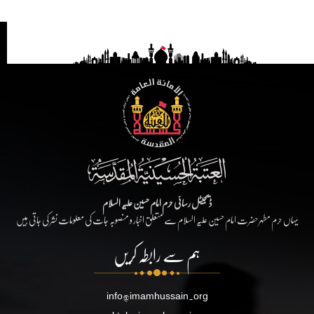
ڈیجیٹل رسائی حرم امام حسین علیہ السلام
یہاں حرم مطہر حضرت امام حسین علیہ السلام سے متعلق اخبار و منصوبہ جات کی معلومات نشر کی جاتی ہیں
ہم سے رابطہ کریں
info@imamhussain.org