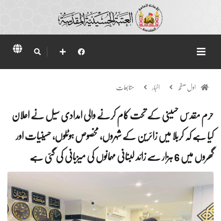
اول صفحہ
اخبار
متابعات
حرم مقدس حسینی کے تحت کام کرنے والی امدادی سیل نے اعلان
کیا ہے کہ کربلا میں زائرین کے شہروں، مخصوص ہوٹلوں، حسینیات اور
گھروں میں 6 ہزار سے زائد لبنانی مہمانوں کی میزبانی کی گئی ہے