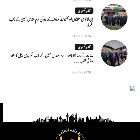
تقاریر تصویری
بین الاقوامی صحافیوں اور کنٹینٹ کریئیٹرز کے وفد کی حرم مقدس حسینی کے نائب
سکریٹر...
04/08/2026
تقاریر تصویری
خدمات کے بہاؤ کا جائزہ.. حرم مقدس حسینی کے نائب سکریٹری جنرل کا متعدد
خدماتی شعب...
03/08/2026