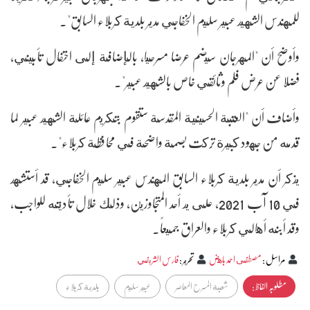
للمهندس الشهيد عبير سليم الخفاجي مدير بلدية كربلاء السابق".
وأوضح أن "المهرجان سيضم عرضا مسرحيا، بالإضافة إلى احتفال تأبيني،
فضلا عن عرض فلم وثائقي خاص بالشهيد عبير".
وأضاف أن "العتبة الحسينية المقدسة ستقوم بتكريم عائلة الشهيد عبير لما
قدمه من جهود كبيرة تركت بصمة واضحة في محافظة كربلاء".
يذكر أن مدير بلدية كربلاء السابق المهندس عبير سليم الخفاجي، قد أستشهد
في 10 آب 2021، على يد أحد المتجاوزين، وذلك خلال تأديته للواجب،
وقد أبنه أهالي كربلاء والعراق جميعاً.
مراسل
:
مصطفى احمد باهض
تحرير
:
فارس الشريفي
مطلوبہ الفاظ :
شعبة المسرح المعاصر
عبير سليم
بلدية كربلاء