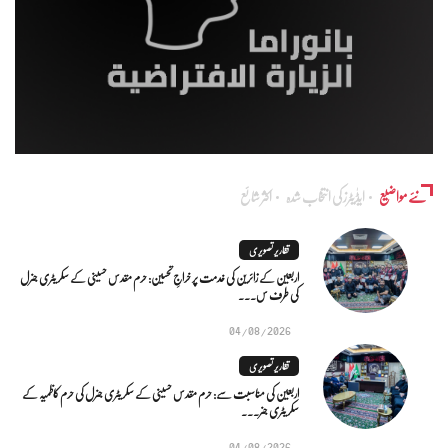
نئے مواضیع
ایڈٰیٹرز کی انتخاب شدہ
اکثر شائع
تقاریر تصویری
اربعین کے زائرین کی خدمت پر خراجِ تحسین: حرم مقدس حسینی کے سکریٹری جنرل
کی طرف س...
04/08/2026
تقاریر تصویری
اربعین کی مناسبت سے: حرم مقدس حسینی کے سکریٹری جنرل کی حرم کاظمیہ کے
سکریٹری جنر...
04/08/2026