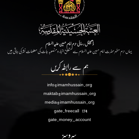
ڈیجیٹل رسائی حرم امام حسین علیہ السلام
یہاں حرم مطہر حضرت امام حسین علیہ السلام سے متعلق اخبار و منصوبہ جات کی معلومات نشر کی جاتی ہیں
ہم سے رابطہ کریں
info@imamhussain.org
maktab@imamhussain.org
media@imamhussain.org
gate.freecall
174
gate.money_account
سروسز