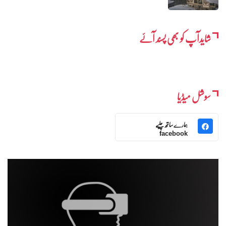
شایدآپ کو بھی پسند آئے
سوشل میڈیا
ہمارے ساتھ چلیے
facebook