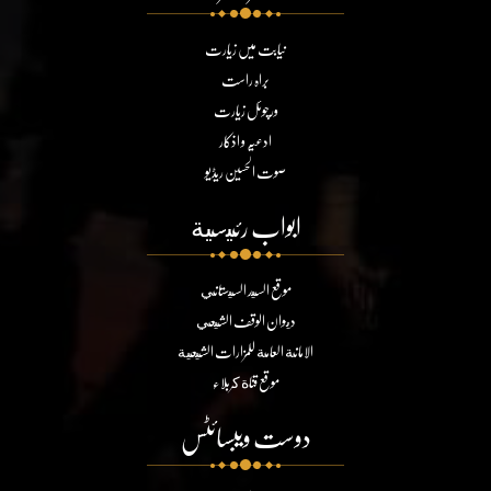
نیابت میں زیارت
براہ راست
ورچوئل زیارت
ادعیہ و اذکار
صوت الحسین ریڈیو
ابواب رئيسية
موقع السيد السيستاني
ديوان الوقف الشيعي
الامانة العامة للمزارات الشيعية
موقع قناة كربلاء
دوست ویبسائٹس