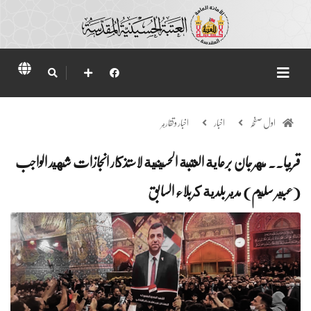
اول صفحہ
اخبار
اخبار وتقارير
قريبا.. مهرجان برعاية العتبة الحسينية لاستذكار انجازات شهيد الواجب
(عبير سليم) مدير بلدية كربلاء السابق