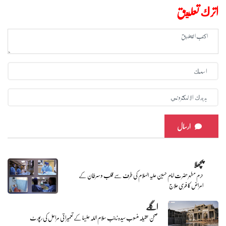
اترك تعليق
ارسال
پچھلا
حرم مطہر حضرت امام حسین علیہ السلام کی طرف سے قلب و سرطان کے
امراض کا فری علاج
اگلے
صحن عقیلہ منسوب سیدہ زینب سلام اللہ علیہا کے تعمیراتی مراحل کی رپورٹ