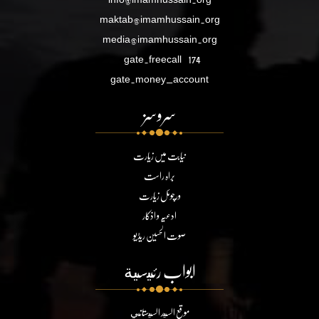
maktab@imamhussain.org
media@imamhussain.org
gate.freecall
174
gate.money_account
سروسز
نیابت میں زیارت
براہ راست
ورچوئل زیارت
ادعیہ و اذکار
صوت الحسین ریڈیو
ابواب رئيسية
موقع السيد السيستاني