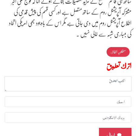
ساتھ ہی قاسم مصلح نے مزید تفصیلات بتاتے ہوئے کہا کہ فوج علی اکبر
مشترکہ آپریشنل روم کے ساتھ متصل ہے اور کسی قسم کی پیش قدمی کی
اطلاع آپریشنل روم میں دی جاتی ہے مگر اس کے باوجود بھی امریکی اتحاد
کی بمباری شبہہ سے خالی نہیں ۔
مطلوبہ الفاظ :
اترك تعليق
ارسال