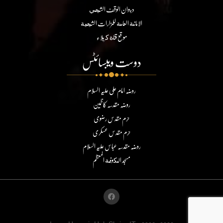
ديوان الوقف الشيعي
الامانة العامة للمزارات الشيعية
موقع قناة كربلاء
دوست ویبسائٹس
روضہ امام علی علیہ السلام
روضہ مقدسہ کاظمین
حرم مقدس رضوی
حرم مقدس عسکری
روضہ مقدسہ عباس علیہ السلام
مسجد الكوفة المعظم