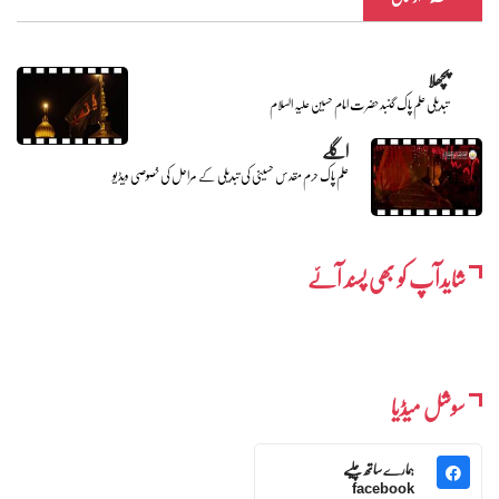
پچھلا
تبدیلی علم پاک گنبد حضرت امام حسین علیہ السلام
اگلے
علم پاک حرم مقدس حسینی کی تبدیلی کے مراحل کی خصوصی ویڈیو
شایدآپ کو بھی پسند آئے
سوشل میڈیا
ہمارے ساتھ چلیے
facebook