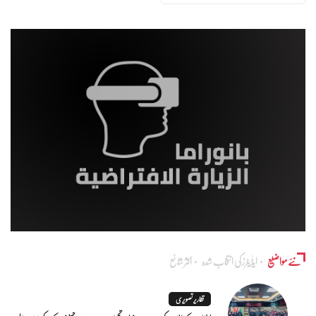
نئے مواضیع
ایڈٰیٹرز کی انتخاب شدہ
اکثر شائع
تقاریر تصویری