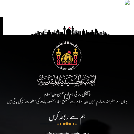
ڈیجیٹل رسائی حرم امام حسین علیہ السلام
یہاں حرم مطہر حضرت امام حسین علیہ السلام سے متعلق اخبار و منصوبہ جات کی معلومات نشر کی جاتی ہیں
ہم سے رابطہ کریں
info@imamhussain.org