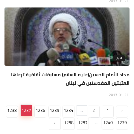
2013-01-21
اخبار
مداد الأمام الحسين(عليه السلام) مسابقات ثقافية ترعاها
العتبتين المقدستين في لبنان
2013-01-21
1238
1237
1236
1235
1234
...
2
1
‹
›
1258
1257
...
1240
1239