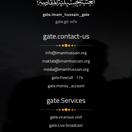
gate.Imam_hussain_gate
gate.git-info
gate.contact-us
info@imamhussain.org
maktab@imamhussain.org
media@imamhussain.org
gate.freecall
174
gate.money_account
gate.Services
gate.vicarious visit
gate.Live broadcast