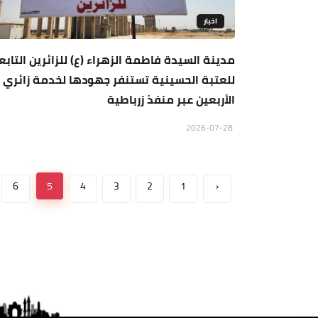
اخبار
مدينة السيدة فاطمة الزهراء (ع) للزائرين التابع
للعتبة الحسينية تستنفر جهودها لخدمة زائري
الأربعين عبر منفذ زرباطية
2026-07-28
6
5
4
3
2
1
‹