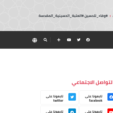
:
#وفاء_للحسين #العتبة_الحسينية_المقدسة
لتواصل الاجتماعي
تابعونا على
تابعونا على
twitter
facebook
تابعونا على
تابعونا على