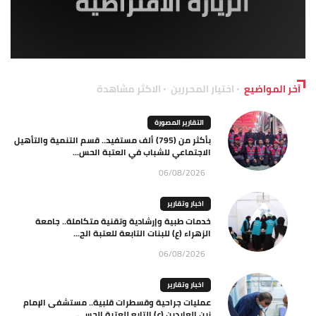
آخر المواضيع
اختيار المحررين
الاكثر مشاهدة
التقارير المصورة
بأكثر من (795) ألف مستفيد.. قسم التنمية والتأهيل
الاجتماعي للشباب في العتبة الحس...
06/08/2026
اخبار وتقارير
خدمات طبية وإرشادية وتقنية متكاملة.. جامعة
الزهراء (ع) للبنات التابعة للعتبة الح...
06/08/2026
اخبار وتقارير
عمليات جراحية وقسطرات قلبية.. مستشفى الإمام
زين العابدين (ع) التابع للعتبة الحسي...