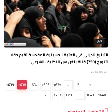
اخبار
التبليغ الديني في العتبة الحسينية المقدسة تقيم حفلا
لتتويج (750) فتاة بلغن سن التكليف الشرعي
2014-04-20
1639
1638
1637
1636
1635
...
2
1
‹
›
1751
1750
...
1641
1640
التواصل الاجتماعي