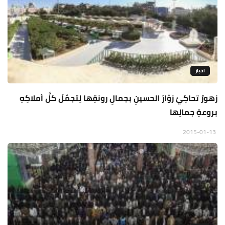
اخبار
زهورٌ تحاكِيْ زوّارَ الحسينِ بجمالِ رونقِها لِتجمّلَ كلَّ أملاكِهِ
بروعةِ جمالِها
2015-01-13