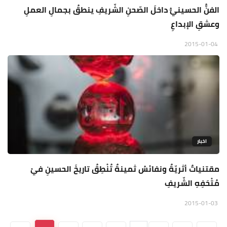
الفنُّ الحسينيُّ داخلَ الصّحنِ الشّريفِ ينطقُ بجمالِ العملِ
وعشقِ الإبداعِ
2015-01-04
اخبار
مقتنياتٌ أثريّةٌ ونفائسُ ثمينةٌ تُنْطِقُ تاريخَ الحسينِ فيْ
مُتْحَفِهِ الشّريفِ
2015-01-03