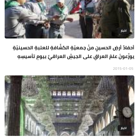
اخبار
أحفادُ أرضِ الحسينِ منْ جمعيّةِ الكشّافةِ للعتبةِ الحسينيّةِ
يوزّعونَ علمَ العراقِ على الجيشِ العراقيِّ بيومِ تأسيسِهِ
2015-01-05
اخبار