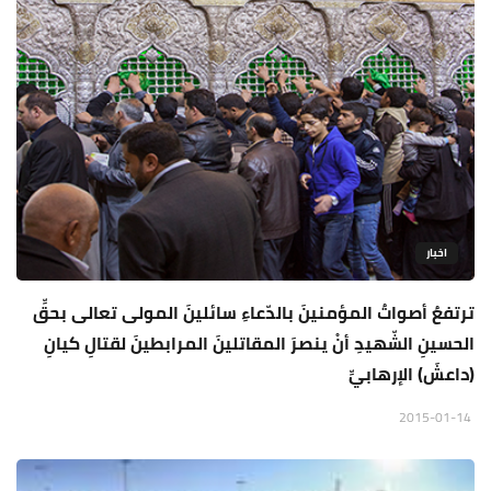
اخبار
ترتفعُ أصواتُ المؤمنينَ بالدّعاءِ سائلينَ المولى تعالى بحقِّ
الحسينِ الشّهيدِ أنْ ينصرَ المقاتلينَ المرابطينَ لقتالِ كيانِ
(داعشَ) الإرهابيِّ
2015-01-14