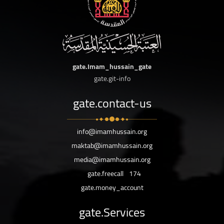
gate.Imam_hussain_gate
gate.git-info
gate.contact-us
info@imamhussain.org
maktab@imamhussain.org
media@imamhussain.org
gate.freecall
174
gate.money_account
gate.Services