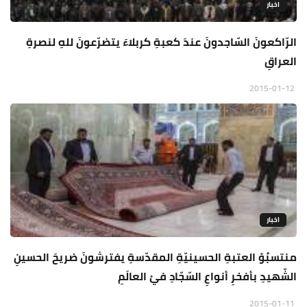
اخبار
الرّاكعونَ السّاجدونَ عندَ كعبةِ كربلاءَ يتضرّعونَ للهِ لنصرةِ
العراقِ
2015-01-12
اخبار
منتسبُوْ العتبةِ الحسينيّةِ المقدّسةِ يفترشونَ ضريحَ الحسينِ
الشّهيدِ بأفخرِ أنواعِ السّجّادِ فيْ العالَمِ
2015-01-11