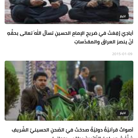
اخبار
أيادِيْ رُفِعَتْ فيْ ضريحِ الإمامِ الحسينِ تسألُ اللهَ تعالى بحقِّهِ
أنْ ينصرَ العراقَ والمقدّساتِ
2015-01-09
اخبار
أصواتٌ قرآنيّةٌ دوليّةٌ صدحَتْ فيْ الصّحنِ الحسينيِّ الشّريفِ