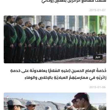
شنَّفَتْ مسامعَ الزّائرينَ بطقسٍ روحانيٍّ
2015-01-07
اخبار
خَدَمةُ الإمامِ الحسينِ (عليهِ السّلامُ) يعاهدونَهُ على خدمةِ
زائريْهِ فيْ ممارستِهِمُ العباديّةِ بالإخلاصِ والوفاءِ
2015-01-06