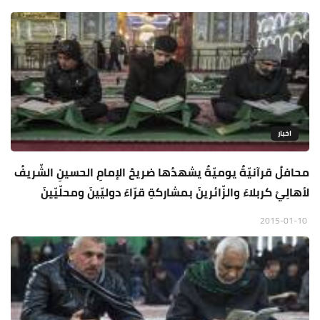
اخبار
محافلُ قرآنيّةٌ يوميّةٌ يشهدُها ضريحُ الإمامِ الحسينِ الشّريفُ
لأهالِيْ كربلاءَ والزّائرينَ بمشاركةِ قرّاءَ دوليّينَ ومحلّيّينَ
2015-01-10