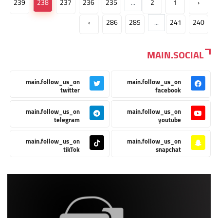
239
238
237
236
235
...
2
1
‹
›
286
285
...
241
240
MAIN.SOCIAL
main.follow_us_on
main.follow_us_on
twitter
facebook
main.follow_us_on
main.follow_us_on
telegram
youtube
main.follow_us_on
main.follow_us_on
tikTok
snapchat