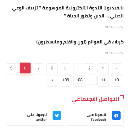
بالفيديو || الندوة الألكترونية الموسومة " تزييف الوعي
الديني ... الدين وتطور الحياة "
منبر الجمعة
2023-04-26
كربلاء في العوالم (نون والقلم ومايسطرون)
2023-04-26
9
8
7
6
5
...
2
1
‹
›
109
108
...
11
10
التواصل الاجتماعي
تابعونا على
تابعونا على
twitter
facebook