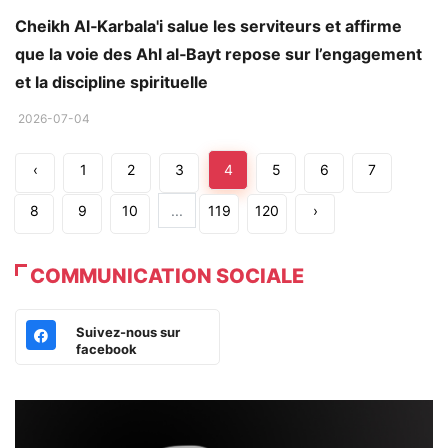
Cheikh Al‑Karbala'i salue les serviteurs et affirme
que la voie des Ahl al‑Bayt repose sur l’engagement
et la discipline spirituelle
2026-07-04
‹
1
2
3
4
5
6
7
8
9
10
...
119
120
›
COMMUNICATION SOCIALE
Suivez-nous sur
facebook