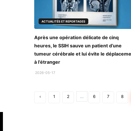
ACTUALITÉS ET REPORTAGES
Après une opération délicate de cinq
heures, le SSIH sauve un patient d’une
tumeur cérébrale et lui évite le déplacem
à l’étranger
2026-05-17
‹
1
2
...
6
7
8