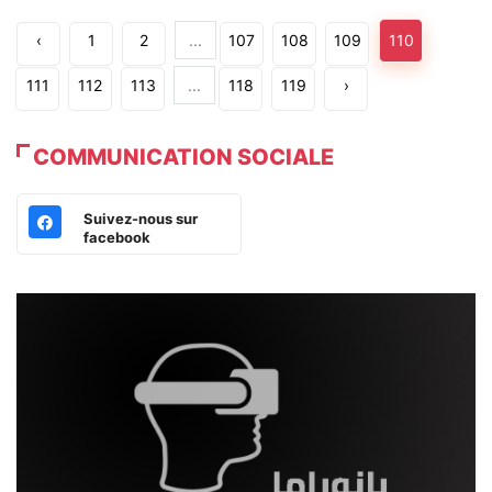
‹
1
2
...
107
108
109
110
111
112
113
...
118
119
›
COMMUNICATION SOCIALE
Suivez-nous sur
facebook