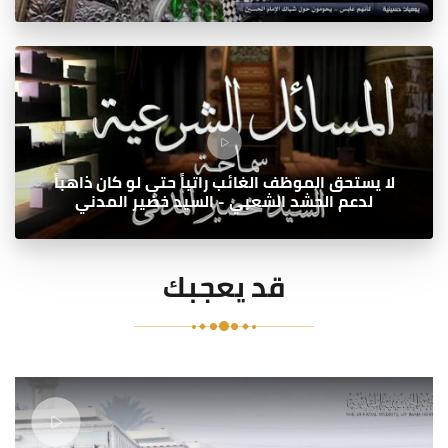
لا يستحق الموظف الغائب راتباً حتى لو كان ذاهباً
لدعم الحشد الشعبي - السيد خضير المدني
قد يعجبك