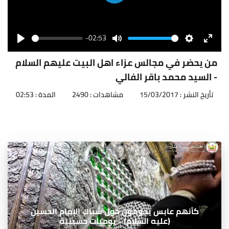
Play
-02:53
Seek
Volume
Play
Mute
Settings
Enter
fullscr
من يحضر في مجالس عزاء اهل البيت عليهم السلام
- السيد محمد باقر الفالي
تأريخ النشر : 15/03/2017
مشاهدات : 2490
المدة : 02:53
كأنهم عابس يحومون حول شباك الإمام الحسين
(عليه السلام) - يوميات حسينية