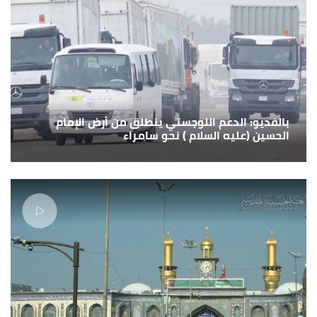
بالفديو: الدعم اللوجستي ينطلق من أرض الإمام
الحسين (عليه السلام ) نحو سامراء