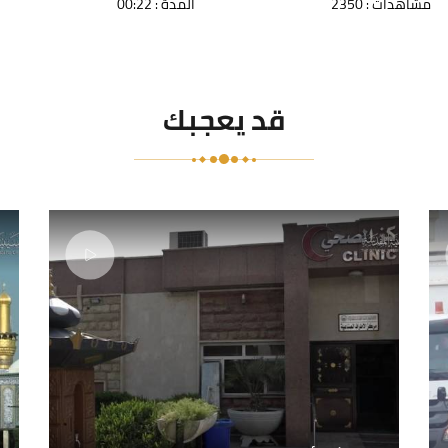
مشاهدات : 2350
المدة : 00:22
قد يعجبك