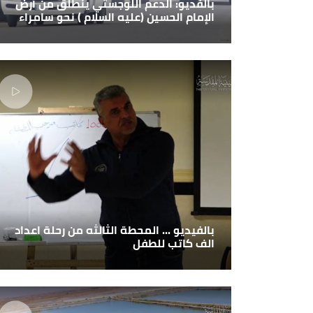
بالفديو: الدعم اللوجستي ينطلق من أرض
الإمام الحسين (عليه السلام ) نحو سامراء
بالفيديو ... المحطة الثالثه من رحلة اعداد
الف كاتب للطفل