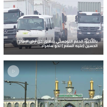
بالفديو: الدعم اللوجستي ينطلق من أرض الإمام
الحسين (عليه السلام ) نحو سامراء