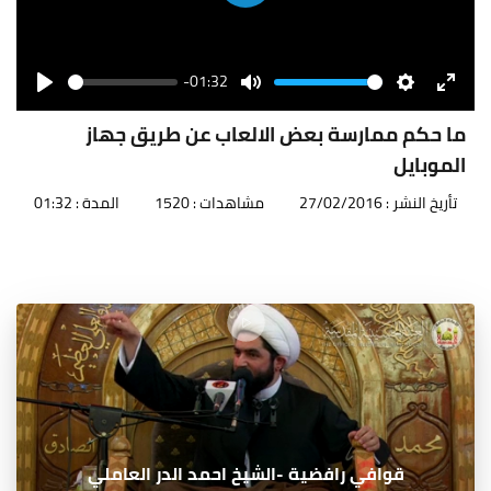
Play
-01:32
Seek
Volume
Play
Mute
Settings
Enter
fullscr
ما حكم ممارسة بعض الالعاب عن طريق جهاز
الموبايل
تأريخ النشر : 27/02/2016
مشاهدات : 1520
المدة : 01:32
قوافي رافضية -الشيخ احمد الدر العاملي