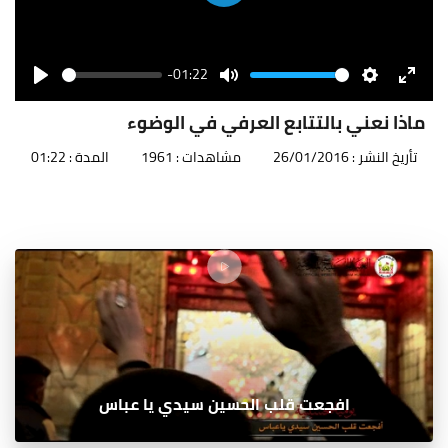
Play
-01:22
Seek
Volume
Play
Mute
Settings
Enter
fullscr
ماذا نعني بالتتابع العرفي في الوضوء
تأريخ النشر : 26/01/2016
مشاهدات : 1961
المدة : 01:22
افجعت قلب الحسين سيدي يا عباس