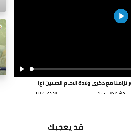
Play
Seek
Play
تزامنا مع ذكرى ولادة الامام الحسين (ع)
مشاهدات : 936
المدة : 09:04
قد يعجبك