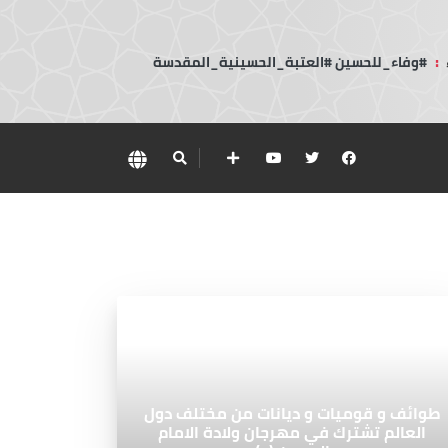
:
#وفاء_للحسين #العتبة_الحسينية_المقدسة
طوائف و قوميات و ديانات من مختلف دول
العالم تشترك في مهرجان ولادة الامام