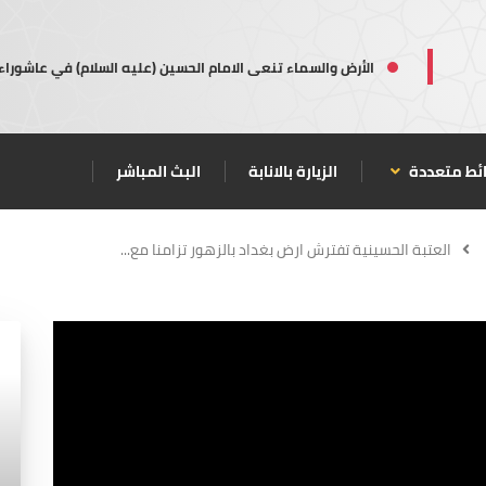
الأرض والسماء تنعى الامام الحسين (عليه السلام) في عاشوراء
ئط متعددة
الزيارة بالانابة
البث المباشر
العتبة الحسينية تفترش ارض بغداد بالزهور تزامنا مع...