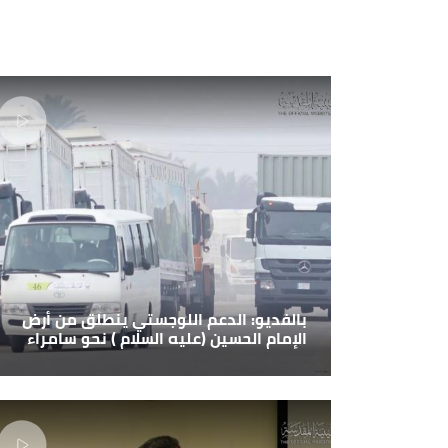
بالفديو: الدعم اللوجستي ينطلق من أرض
الإمام الحسين (عليه السلام ) نحو سامراء