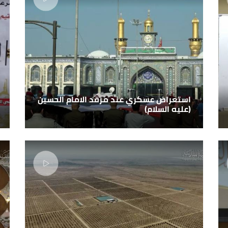
استعراض عسكري عند مرقد الامام الحسين
(عليه السلام)