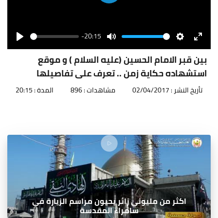
Play
-20:15
Seek
Volume
Play
Mute
Settings
Enter
fullscr
بين قبر الامام الحسين (عليه السلام ) و موقع
استشهاده حكاية زمن .. تعرف على تفاصيلها
تأريخ النشر : 02/04/2017
مشاهدات : 896
المدة : 20:15
اكثر من مليوني زائر يحيون مراسم الزيارة في
سامراء المقدسة