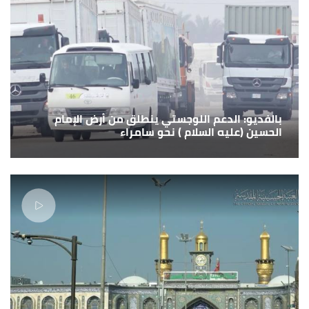
بالفديو: الدعم اللوجستي ينطلق من أرض الإمام
الحسين (عليه السلام ) نحو سامراء