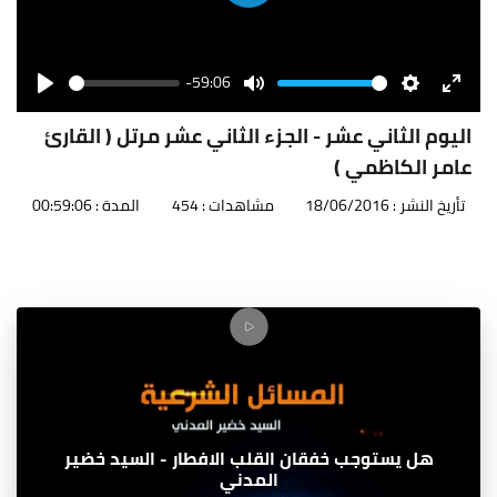
Play
-59:06
Seek
Volume
Play
Mute
Settings
Enter
fullscr
اليوم الثاني عشر - الجزء الثاني عشر مرتل ( القارئ
عامر الكاظمي )
تأريخ النشر : 18/06/2016
مشاهدات : 454
المدة : 00:59:06
هل يستوجب خفقان القلب الافطار - السيد خضير
المدني