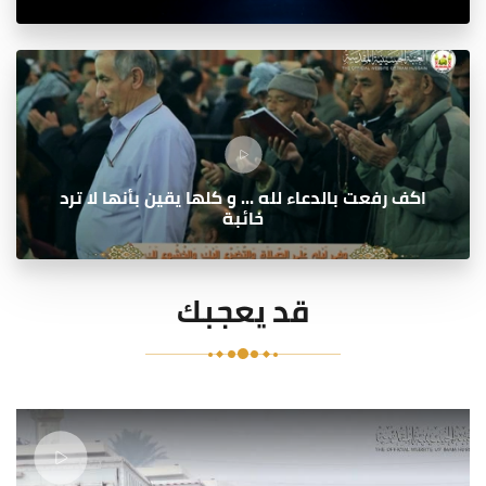
اكف رفعت بالدعاء لله ... و كلها يقين بأنها لا ترد
خائبة
قد يعجبك