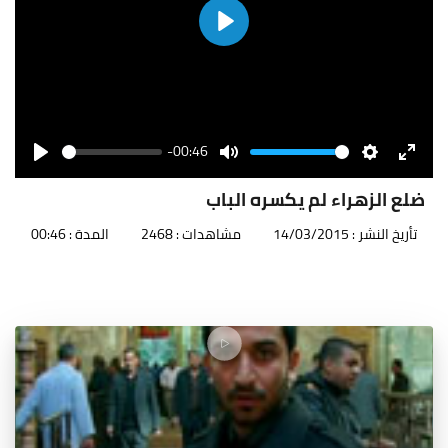
Play
-00:46
Seek
Volume
Play
Mute
Settings
Enter
fullscr
ضلع الزهراء لم يكسره الباب
تأريخ النشر : 14/03/2015
مشاهدات : 2468
المدة : 00:46