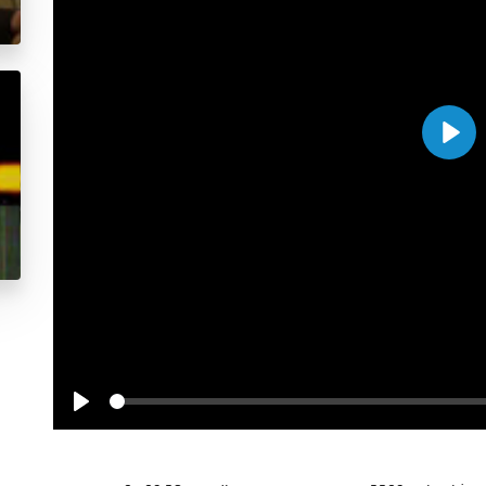
Play
Seek
Play