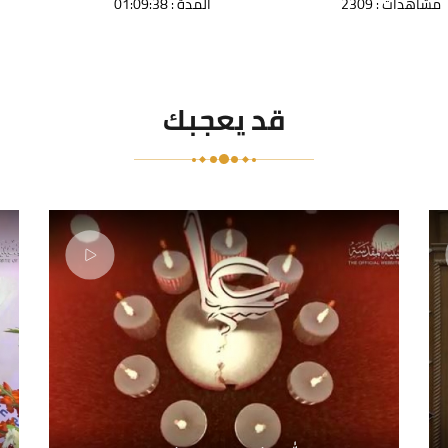
مشاهدات : 2309
المدة : 01:09:38
قد يعجبك