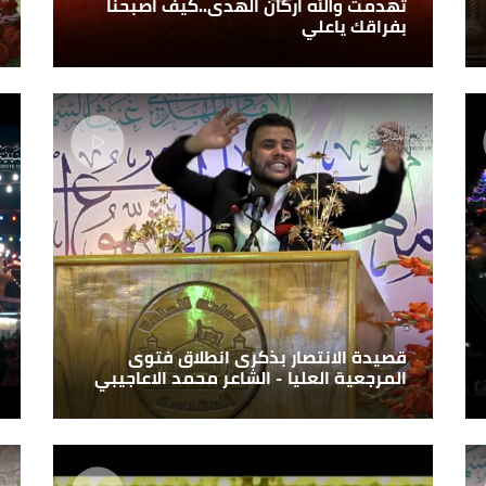
تهدمت والله اركان الهدى..كيف اصبحنا
بفراقك ياعلي
قصيدة الانتصار بذكرى انطلاق فتوى
المرجعية العليا - الشاعر محمد الاعاجيبي