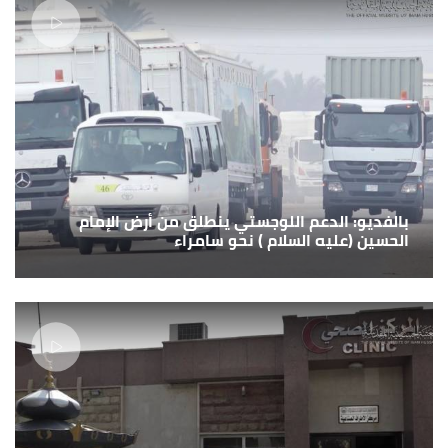
بالفديو: الدعم اللوجستي ينطلق من أرض الإمام
الحسين (عليه السلام ) نحو سامراء