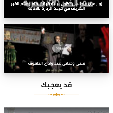
زوار عرب واجانب يحظون براية قبة الامام وخاتم القبر
الشريف في قرعة الزيارة بالانابة
قلبي وحياتي عند وادي الطفوف
قد يعجبك