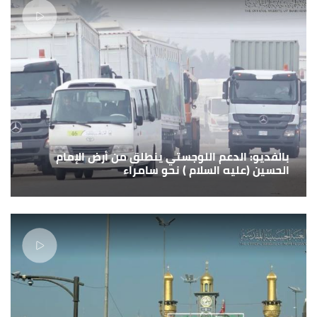
بالفديو: الدعم اللوجستي ينطلق من أرض الإمام
الحسين (عليه السلام ) نحو سامراء