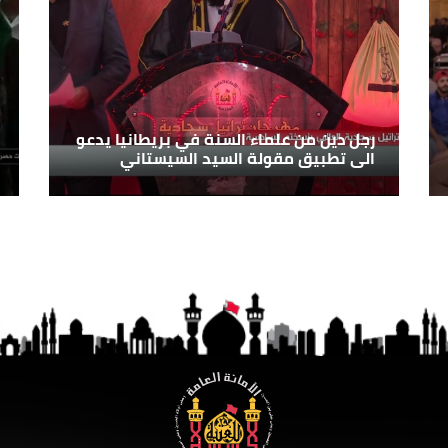
رجل دين من علماء السنة في بريطانيا يدعو
الى تطبيق مقولة السيد السيستاني