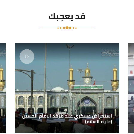
قد يعجبك
استعراض عسكري عند مرقد الامام الحسين
(عليه السلام)