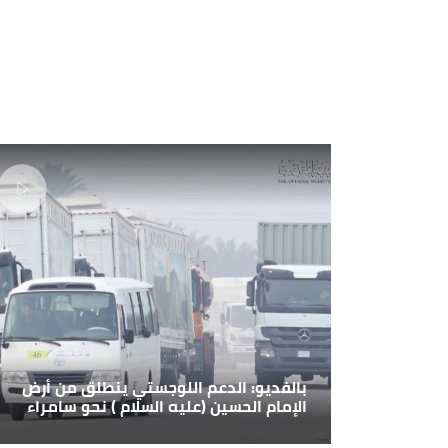
بالفديو: الدعم اللوجستي ينطلق من أرض
الإمام الحسين (عليه السلام ) نحو سامراء