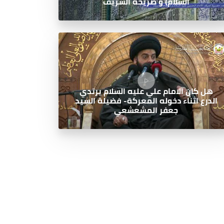
السلام) و ضريحه الشريف
هل كان الامام علي عليه السلام يرتدي
الدرع اثناء دخوله المعركة- فضيلة السيد
جعفر المشعشعي