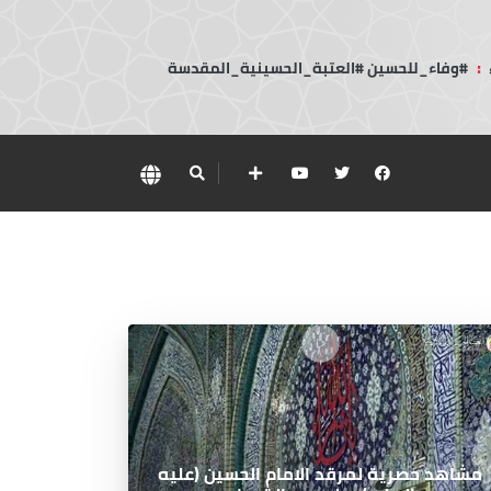
:
#وفاء_للحسين #العتبة_الحسينية_المقدسة
مشاهد حصرية لمرقد الامام الحسين (عليه