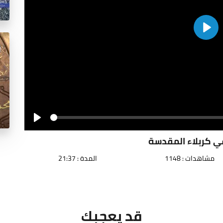
Play
Seek
Play
في كربلاء المقدسة
مشاهدات : 1148
المدة : 21:37
قد يعجبك