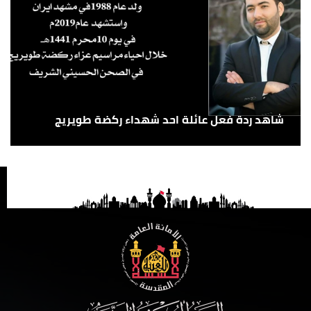
شاهد ردة فعل عائلة احد شهداء ركضة طويريج