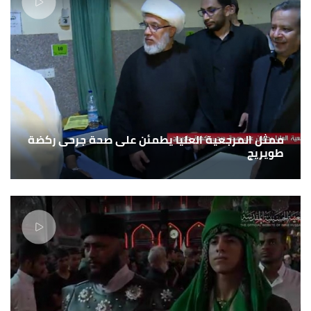
ممثل المرجعية العليا يطمئن على صحة جرحى ركضة
طويريج