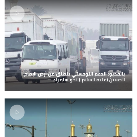
بالفديو: الدعم اللوجستي ينطلق من أرض الإمام
الحسين (عليه السلام ) نحو سامراء