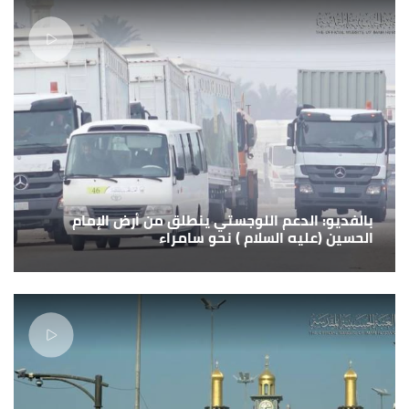
بالفديو: الدعم اللوجستي ينطلق من أرض الإمام
الحسين (عليه السلام ) نحو سامراء