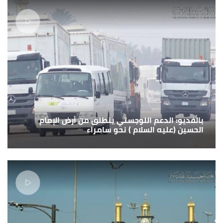
بالفديو: الدعم اللوجستي ينطلق من أرض الإمام
الحسين (عليه السلام ) نحو سامراء