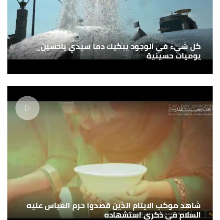
كل شيء في الوجود يبكيك دما سيدي ياحسين_
يوميات حسينية
شاهد موكب الايتام الذين قصدوا حرم العباس عليه
السلام في ذكرى استشهاده