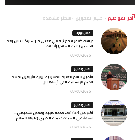
آخر المواضيع
اختيار المحررين
الاكثر مشاهدة
قضايا وآراء
دراسة كلامية حديثية في معنى خبر: «ارتدّ الناس بعد
الحسين (عليه السلام) إلّا ثلاث...
08/08/2026
اخبار وتقارير
الأمين العام للعتبة الحسينية: زيارة الأربعين تجسد
القيم الإنسانية التي أرساها ال...
08/08/2026
اخبار وتقارير
أكثر من (37) ألف خدمة طبية وفحص تشخيصي…
مستشفى السيدة خديجة الكبرى (عليها السلام...
08/08/2026